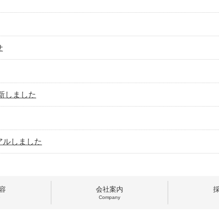
せ
新しました
アルしました
容
会社案内
e
Company